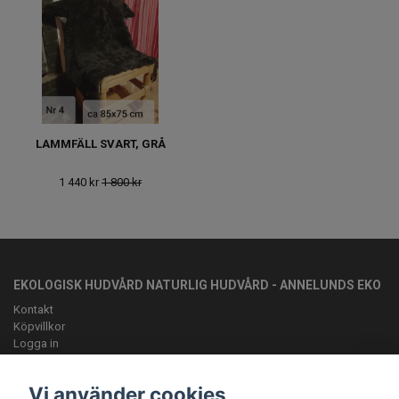
LAMMFÄLL SVART, GRÅ
1 440 kr
1 800 kr
EKOLOGISK HUDVÅRD NATURLIG HUDVÅRD - ANNELUNDS EKO
Kontakt
Köpvillkor
Logga in
OM OSS
Vi använder cookies
Vi vill ge kunden en lyxig bivaxsalva med rätt sammansättning av