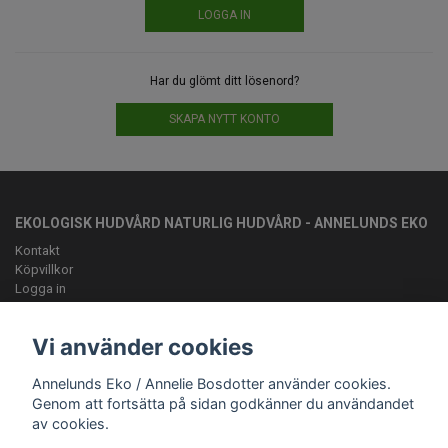
Har du glömt ditt lösenord?
SKAPA NYTT KONTO
EKOLOGISK HUDVÅRD NATURLIG HUDVÅRD - ANNELUNDS EKO
Kontakt
Köpvillkor
Logga in
OM OSS
Vi använder cookies
Vi vill ge kunden en lyxig bivaxsalva med rätt sammansättning av
fettsyror för just din hudtyp
Annelunds Eko / Annelie Bosdotter använder cookies.
ANMÄL DIG TILL VÅRT NYHETSBREV
Genom att fortsätta på sidan godkänner du användandet
av cookies.
Prenumerera