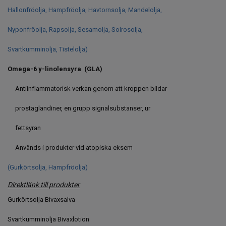
Hallonfröolja, Hampfröolja, Havtornsolja, Mandelolja,
Nyponfröolja, Rapsolja, Sesamolja, Solrosolja,
Svartkumminolja, Tistelolja)
Omega-6 y-linolensyra (GLA)
Antiinflammatorisk verkan genom att kroppen bildar
prostaglandiner, en grupp signalsubstanser, ur
fettsyran
Används i produkter vid atopiska eksem
(Gurkörtsolja, Hampfröolja)
Direktlänk till produkter
Gurkörtsolja Bivaxsalva
Svartkumminolja Bivaxlotion