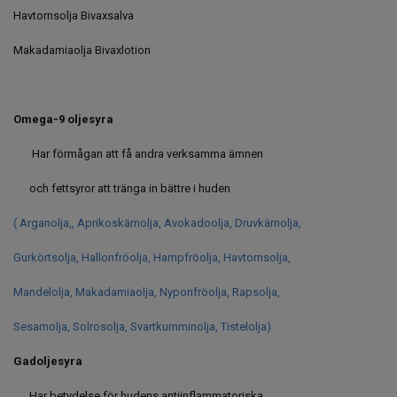
Havtornsolja Bivaxsalva
Makadamiaolja Bivaxlotion
Omega-9 oljesyra
Har förmågan att få andra verksamma ämnen
och fettsyror att tränga in bättre i huden
( Arganolja,, Aprikoskärnolja, Avokadoolja, Druvkärnolja,
Gurkörtsolja, Hallonfröolja, Hampfröolja, Havtornsolja,
Mandelolja, Makadamiaolja, Nyponfröolja, Rapsolja,
Sesamolja, Solrosolja, Svartkumminolja, Tistelolja)
Gadoljesyra
Har betydelse för hudens antiinflammatoriska