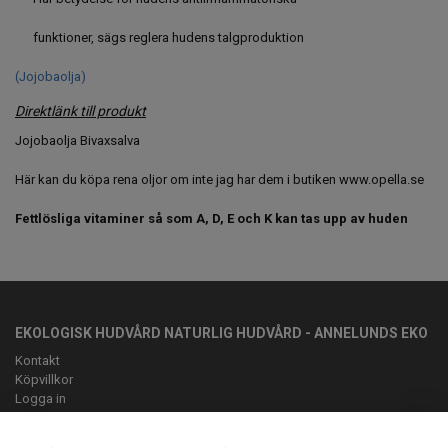
funktioner, sägs reglera hudens talgproduktion
(Jojobaolja)
Direktlänk till produkt
Jojobaolja Bivaxsalva
Här kan du köpa rena oljor om inte jag har dem i butiken www.opella.se
Fettlösliga vitaminer så som A, D, E och K kan tas upp av huden
EKOLOGISK HUDVÅRD NATURLIG HUDVÅRD - ANNELUNDS EKO
Kontakt
Köpvillkor
Logga in
OM OSS