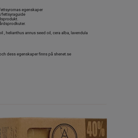
fettsyrornas egenskaper
/fettsyraguide
dsprodukt.
årdsprodkuter.
il , helianthus annus seed oil, cera alba, lavendula
 och dess egenskaper finns på shenet.se