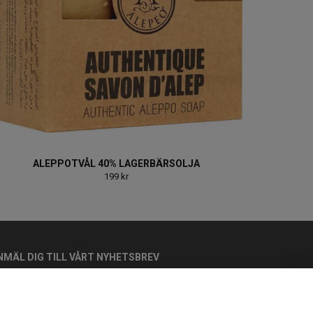
ALEPPOTVÅL 40% LAGERBÄRSOLJA
199 kr
NMÄL DIG TILL VÅRT NYHETSBREV
Prenumerera