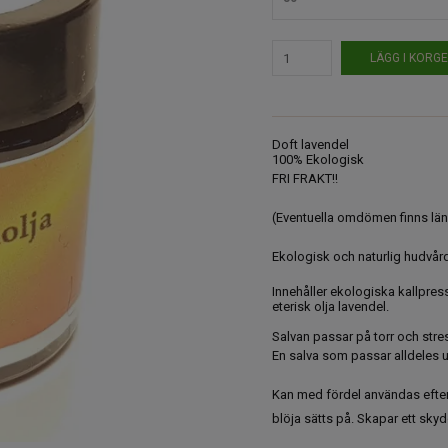
LÄGG I KORG
Doft lavendel
100% Ekologisk
FRI FRAKT!!
(Eventuella omdömen finns län
Ekologisk och naturlig hudvår
Innehåller ekologiska kallpress
eterisk olja lavendel.
Salvan passar på torr och str
En salva som passar alldeles 
Kan med fördel användas efter
blöja sätts på. Skapar ett sk