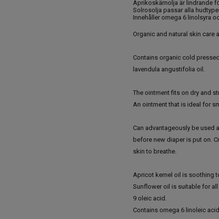
Aprikoskärnolja är lindrande fö
Solrosolja passar alla hudtype
Innehåller omega 6 linolsyra o
Organic and natural skin care at
Contains organic cold pressed o
lavendula angustifolia oil.
The ointment fits on dry and st
An ointment that is ideal for sm
Can advantageously be used af
before new diaper is put on. C
skin to breathe.
Apricot kernel oil is soothing t
Sunflower oil is suitable for a
9 oleic acid.
Contains omega 6 linoleic aci