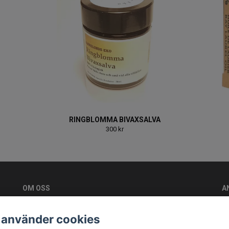
RINGBLOMMA BIVAXSALVA
300 kr
OM OSS
A
Vi vill ge kunden en lyxig bivaxsalva med rätt sammansättning
av fettsyror för just din hudtyp
 använder cookies