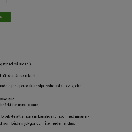
EN
gst ned på sidan.)
d när den är som bäst.
ade oljor, aprikoskärnolja, solrosolja, bivax, ekol
essad hud.
utmärkt för mindre barn.
 blöjbyte att smörja in känsliga rumpor med innan ny
ydd som både mjukgör och låter huden andas.