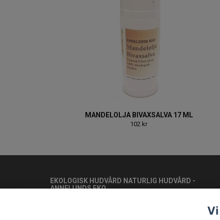
MANDELOLJA BIVAXSALVA 17 ML
102 kr
EKOLOGISK HUDVÅRD NATURLIG HUDVÅRD -
ANNELUNDS EKO
Kontakt
Vi
Köpvillkor