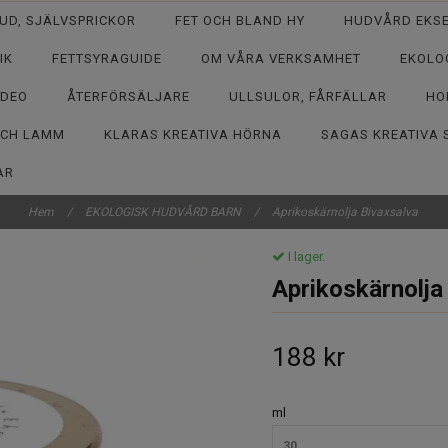
UD, SJÄLVSPRICKOR
FET OCH BLAND HY
HUDVÅRD EKSE
IK
FETTSYRAGUIDE
OM VÅRA VERKSAMHET
EKOLO
 DEO
ÅTERFÖRSÄLJARE
ULLSULOR, FÅRFÄLLAR
HO
OCH LAMM
KLARAS KREATIVA HÖRNA
SAGAS KREATIVA S
AR
Hem
/
EKOLOGISK HUDVÅRD BARN
/
Aprikoskärnolja Bivaxsalva
I lager.
Aprikoskärnolja
188 kr
ml
30