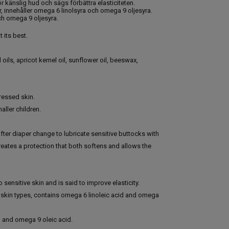
r känslig hud och sägs förbättra elasticiteten.
r, innehåller omega 6 linolsyra och omega 9 oljesyra.
ch omega 9 oljesyra.
 its best.
ils, apricot kernel oil, sunflower oil, beeswax,
ressed skin.
aller children.
ter diaper change to lubricate sensitive buttocks with
reates a protection that both softens and allows the
o sensitive skin and is said to improve elasticity.
ll skin types, contains omega 6 linoleic acid and omega
d and omega 9 oleic acid.