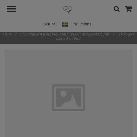
Inkl. moms
Hem
/
EKOLOGISKA KALLPRESSADE VEGETABILISKA OLJOR
/
Ekologisk
olja x 3 x 10ml