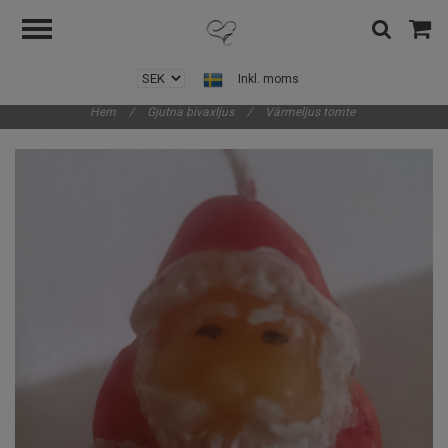
Inkl. moms
Hem
/
Gjutna bivaxljus
/
Värmeljus tomte