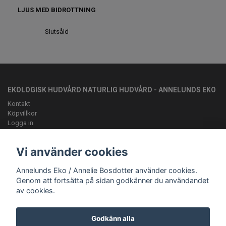
LJUS MED BIDROTTNING
Slutsåld
EKOLOGISK HUDVÅRD NATURLIG HUDVÅRD - ANNELUNDS EKO
Kontakt
Köpvillkor
Logga in
OM OSS
Vi använder cookies
Vi vill ge kunden en lyxig bivaxsalva med rätt sammansättning av
fettsyror för just din hudtyp
Annelunds Eko / Annelie Bosdotter använder cookies.
ANMÄL DIG TILL VÅRT NYHETSBREV
Genom att fortsätta på sidan godkänner du användandet
av cookies.
Prenumerera
Godkänn alla