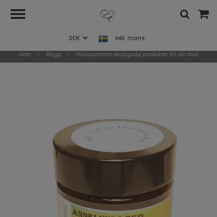
Inkl. moms
Hem
/
Blogg
/
Hälsosamma ekologiska produkter för din hud