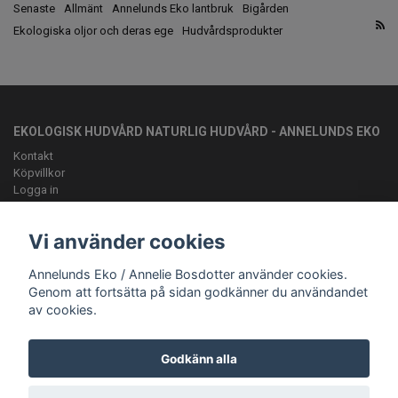
Senaste
Allmänt
Annelunds Eko lantbruk
Bigården
Ekologiska oljor och deras ege
Hudvårdsprodukter
EKOLOGISK HUDVÅRD NATURLIG HUDVÅRD - ANNELUNDS EKO
Kontakt
Köpvillkor
Logga in
OM OSS
Vi använder cookies
Vi vill ge kunden en lyxig bivaxsalva med rätt sammansättning av
fettsyror för just din hudtyp
Annelunds Eko / Annelie Bosdotter använder cookies.
ANMÄL DIG TILL VÅRT NYHETSBREV
Genom att fortsätta på sidan godkänner du användandet
av cookies.
Prenumerera
Godkänn alla